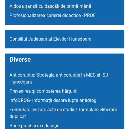
A doua șansă cu dascăli de primă mână
Profesionalizarea carierei didactice - PROF
Consiliul Judetean al Elevilor Hunedoara
Diverse
Anticorupție: Strategia anticorupție în MEC și ISJ
Hunedoara
Prevenirea şi combaterea hărţuirii
InfoDROG- informații despre lupta antidrog
Formulare avizare acte de studii / formulare eliberare
duplicat
Bune practici în educaţie