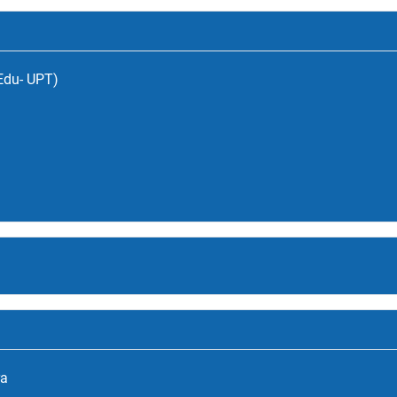
(Edu- UPT)
ra