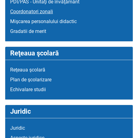
PDI/PAS - Unitaţi de învăţământ
Coordonatori zonali
Mişcarea personalului didactic
Gradatii de merit
Reţeaua şcolară
Reţeaua şcolară
Plan de şcolarizare
Echivalare studii
Juridic
Juridic
Aspecte juridice