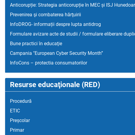
Anticorupție: Strategia anticorupție în MEC și ISJ Hunedoa
Prevenirea şi combaterea hărţuirii
InfoDROG- informații despre lupta antidrog
Formulare avizare acte de studii / formulare eliberare dupli
Bune practici în educaţie
Campania "European Cyber Security Month”
InfoCons – protectia consumatorilor
Resurse educaţionale (RED)
Procedură
ETIC
Preșcolar
Primar