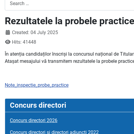
Search
Rezultatele la probele practice
Created: 04 July 2025
Hits: 41448
În atenția candidaților înscriși la concursul național de Titula
Atașat mesajului vă transmitem rezultatele la probele practice/
Note_inspectie_probe_practice
Concurs directori
Concurs directori 2026
Concurs directori si directori adjuncți 2022