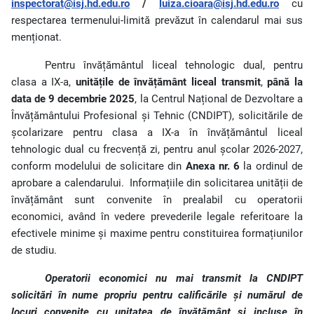
inspectorat@isj.hd.edu.ro
/
luiza.cioara@isj.hd.edu.ro
cu
respectarea termenului-limită prevăzut în calendarul mai sus
menționat.
Pentru învățământul liceal tehnologic dual, pentru
clasa a IX-a,
unitățile de învățământ liceal transmit
,
până la
data de 9 decembrie 2025
, la Centrul Național de Dezvoltare a
Învățământului Profesional și Tehnic (CNDIPT), solicitările de
școlarizare pentru clasa a IX-a în învățământul liceal
tehnologic dual cu frecvență zi, pentru anul școlar 2026-2027,
conform modelului de solicitare din
Anexa nr. 6
la ordinul de
aprobare a calendarului.
Informațiile din solicitarea unității de
învățământ sunt convenite în prealabil cu operatorii
economici, având în vedere prevederile legale referitoare la
efectivele minime și maxime pentru constituirea formațiunilor
de studiu.
Operatorii economici nu mai transmit la CNDIPT
solicitări în nume propriu pentru calificările și numărul de
locuri convenite cu unitatea de învățământ și incluse în