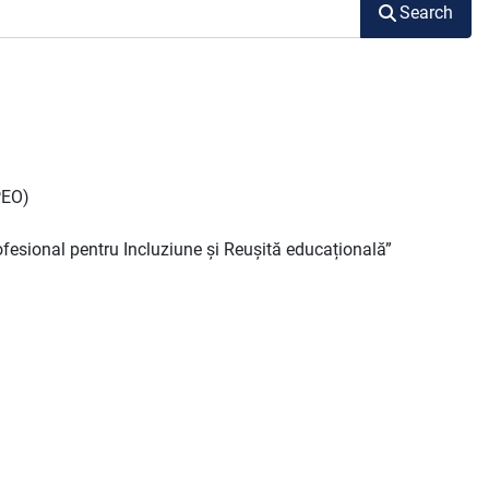
Search
PEO)
esional pentru Incluziune și Reușită educațională”