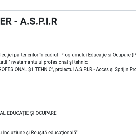
 - A.S.P.I.R
lecției partenerilor în cadrul Programului Educație și Ocupare (
litatii 1nvatamantului profesional și tehnic;
SIONAL $1 TEHNIC", proiectul A.S.P.I.R.- Acces și Sprijin Prof
AL EDUCAȚIE ȘI OCUPARE
tru Incluziune și Reușită educațională”