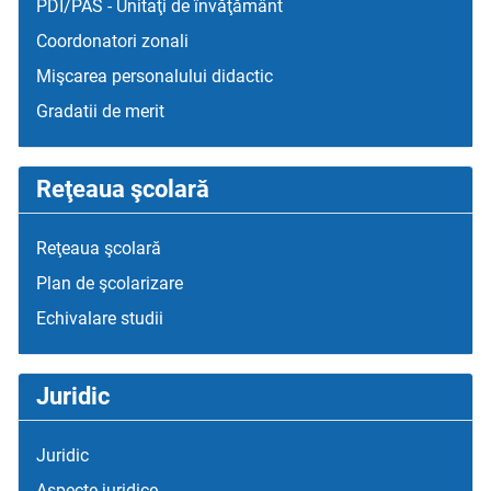
PDI/PAS - Unitaţi de învăţământ
Coordonatori zonali
Mişcarea personalului didactic
Gradatii de merit
Reţeaua şcolară
Reţeaua şcolară
Plan de şcolarizare
Echivalare studii
Juridic
Juridic
Aspecte juridice