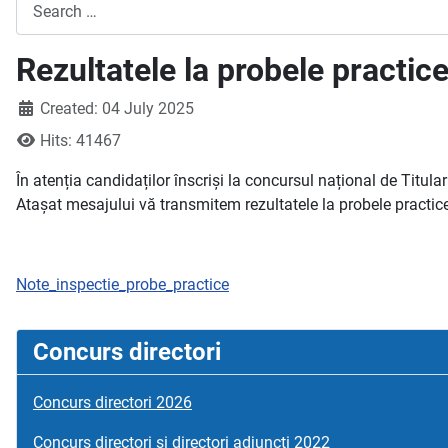
Search
Rezultatele la probele practice
Created: 04 July 2025
Hits: 41467
În atenția candidaților înscriși la concursul național de Titula
Atașat mesajului vă transmitem rezultatele la probele practice/
Note_inspectie_probe_practice
Concurs directori
Concurs directori 2026
Concurs directori si directori adjuncți 2022