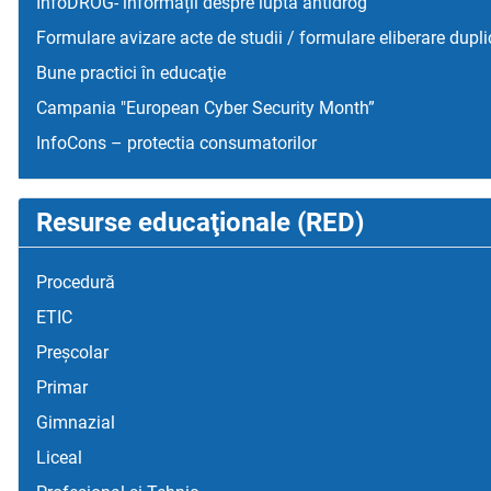
InfoDROG- informații despre lupta antidrog
Formulare avizare acte de studii / formulare eliberare dupli
Bune practici în educaţie
Campania "European Cyber Security Month”
InfoCons – protectia consumatorilor
Resurse educaţionale (RED)
Procedură
ETIC
Preșcolar
Primar
Gimnazial
Liceal