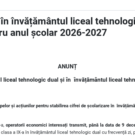
e în învățământul liceal tehnolog
ntru anul școlar 2026-2027
ANUNȚ
l liceal tehnologic dual și în
învățământul liceal teh
elor și acțiunilor pentru stabilirea cifrei de școlarizare în
învățămân
-a,
operatorii economici interesați transmit,
până la data de 9 dec
 clasa a IX-a în învățământul liceal tehnologic dual cu frecvență zi