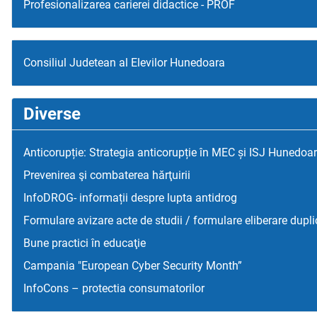
Profesionalizarea carierei didactice - PROF
Consiliul Judetean al Elevilor Hunedoara
Diverse
Anticorupție: Strategia anticorupție în MEC și ISJ Hunedoa
Prevenirea şi combaterea hărţuirii
InfoDROG- informații despre lupta antidrog
Formulare avizare acte de studii / formulare eliberare dupli
Bune practici în educaţie
Campania "European Cyber Security Month”
InfoCons – protectia consumatorilor