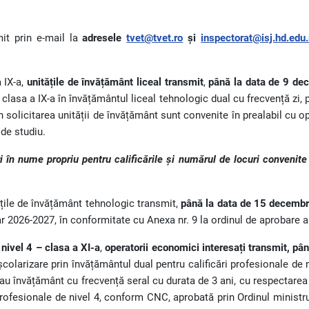
mit prin e-mail la
adresele
tvet@tvet.ro
și
inspectorat@isj.hd.edu.
 IX-a,
unitățile de învățământ liceal transmit
,
până la data de 9 de
 clasa a IX-a în învățământul liceal tehnologic dual cu frecvență zi
in solicitarea unității de învățământ sunt convenite în prealabil cu o
de studiu.
 în nume propriu pentru calificările și numărul de locuri convenite
ățile de învățământ tehnologic transmit,
până la data de 15 decemb
ar 2026-2027, în conformitate cu Anexa nr. 9 la ordinul de aprobare 
 nivel 4 – clasa a XI-a
,
operatorii economici interesați transmit, p
colarizare prin învățământul dual pentru calificări profesionale de n
 sau învățământ cu frecvență seral cu durata de 3 ani, cu respectarea
 profesionale de nivel 4, conform CNC, aprobată prin Ordinul ministr