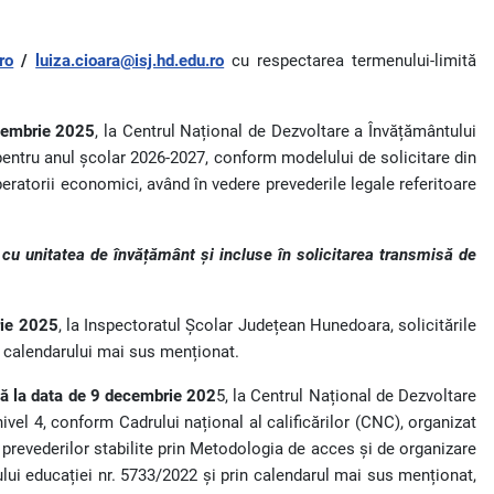
ro
/
luiza.cioara@isj.hd.edu.ro
cu respectarea termenului-limită
cembrie 2025
, la Centrul Național de Dezvoltare a Învățământului
, pentru anul școlar 2026-2027, conform modelului de solicitare din
peratorii economici, având în vedere prevederile legale referitoare
 cu unitatea de învățământ și incluse în solicitarea transmisă de
rie 2025
, la Inspectoratul Școlar Județean Hunedoara, solicitările
a calendarului mai sus menționat.
ână la data de 9 decembrie 202
5, la Centrul Național de Dezvoltare
ivel 4, conform Cadrului național al calificărilor (CNC), organizat
 prevederilor stabilite prin Metodologia de acces și de organizare
ului educației nr. 5733/2022 și prin calendarul mai sus menționat,