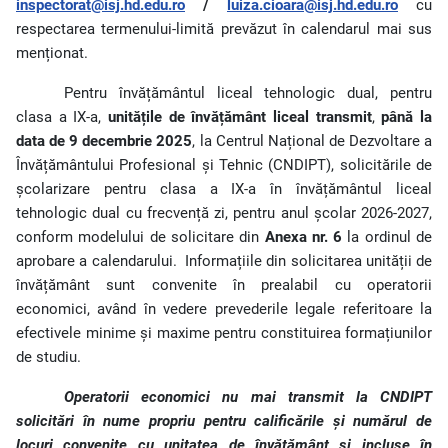
inspectorat@isj.hd.edu.ro
/
luiza.cioara@isj.hd.edu.ro
cu
respectarea termenului-limită prevăzut în calendarul mai sus
menționat.
Pentru învățământul liceal tehnologic dual, pentru
clasa a IX-a,
unitățile de învățământ liceal transmit
,
până la
data de 9 decembrie 2025
, la Centrul Național de Dezvoltare a
Învățământului Profesional și Tehnic (CNDIPT), solicitările de
școlarizare pentru clasa a IX-a în învățământul liceal
tehnologic dual cu frecvență zi, pentru anul școlar 2026-2027,
conform modelului de solicitare din
Anexa nr. 6
la ordinul de
aprobare a calendarului.
Informațiile din solicitarea unității de
învățământ sunt convenite în prealabil cu operatorii
economici, având în vedere prevederile legale referitoare la
efectivele minime și maxime pentru constituirea formațiunilor
de studiu.
Operatorii economici nu mai transmit la CNDIPT
solicitări în nume propriu pentru calificările și numărul de
locuri convenite cu unitatea de învățământ și incluse în