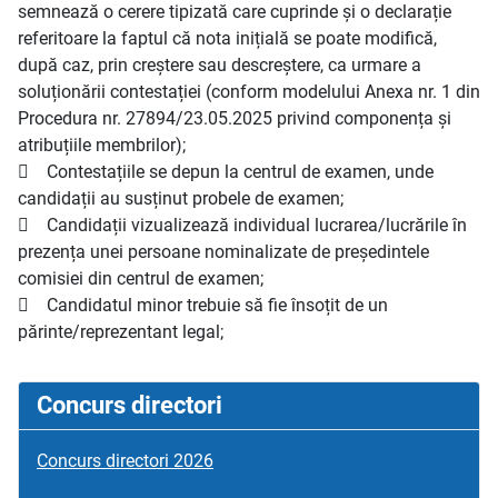
semnează o cerere tipizată care cuprinde și o declarație
referitoare la faptul că nota inițială se poate modifică,
după caz, prin creștere sau descreștere, ca urmare a
soluționării contestației (conform modelului Anexa nr. 1 din
Procedura nr. 27894/23.05.2025 privind componența și
atribuțiile membrilor);
 Contestațiile se depun la centrul de examen, unde
candidații au susținut probele de examen;
 Candidații vizualizează individual lucrarea/lucrările în
prezența unei persoane nominalizate de președintele
comisiei din centrul de examen;
 Candidatul minor trebuie să fie însoțit de un
părinte/reprezentant legal;
Concurs directori
Concurs directori 2026