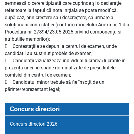
semnează o cerere tipizată care cuprinde și o declarație
referitoare la faptul că nota inițială se poate modifică,
după caz, prin creștere sau descreștere, ca urmare a
soluționării contestației (conform modelului Anexa nr. 1 din
Procedura nr. 27894/23.05.2025 privind componența și
atribuțiile membrilor);
 Contestațiile se depun la centrul de examen, unde
candidații au susținut probele de examen;
 Candidații vizualizează individual lucrarea/lucrările în
prezența unei persoane nominalizate de președintele
comisiei din centrul de examen;
 Candidatul minor trebuie să fie însoțit de un
părinte/reprezentant legal;
Concurs directori
Concurs directori 2026