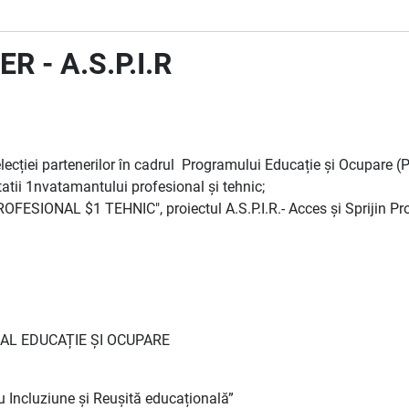
 - A.S.P.I.R
lecției partenerilor în cadrul Programului Educație și Ocupare (
litatii 1nvatamantului profesional și tehnic;
SIONAL $1 TEHNIC", proiectul A.S.P.I.R.- Acces și Sprijin Prof
AL EDUCAȚIE ȘI OCUPARE
tru Incluziune și Reușită educațională”