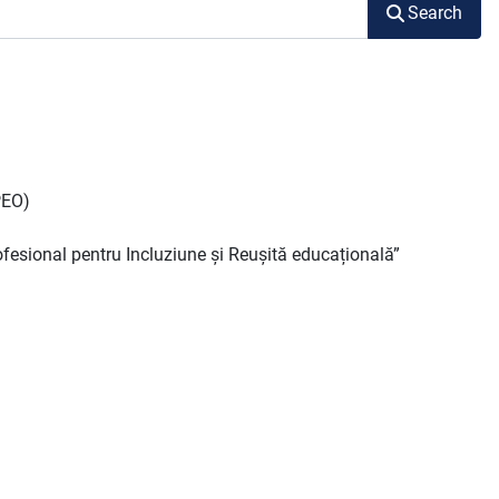
Search
PEO)
esional pentru Incluziune și Reușită educațională”