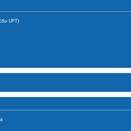
(Edu- UPT)
ra