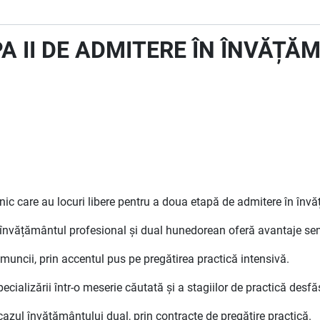
A II DE ADMITERE ÎN ÎNVĂȚĂ
nic care au locuri libere pentru a doua etapă de admitere în învă
e învățământul profesional și dual hunedorean oferă avantaje sem
muncii, prin accentul pus pe pregătirea practică intensivă.
cializării într-o meserie căutată și a stagiilor de practică desfă
n cazul învățământului dual, prin contracte de pregătire practică.