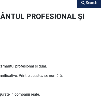
Search
MÂNTUL PROFESIONAL ȘI
țământul profesional și dual.
nificative. Printre acestea se numără:
șurate în companii reale.