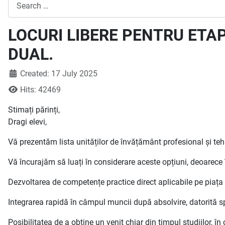
Search
LOCURI LIBERE PENTRU ETAP
DUAL.
Created: 17 July 2025
Hits: 42469
Stimați părinți,
Dragi elevi,
Vă prezentăm lista unităților de învățământ profesional și teh
Vă încurajăm să luați în considerare aceste opțiuni, deoarec
Dezvoltarea de competențe practice direct aplicabile pe piața 
Integrarea rapidă în câmpul muncii după absolvire, datorită spe
Posibilitatea de a obține un venit chiar din timpul studiilor, î