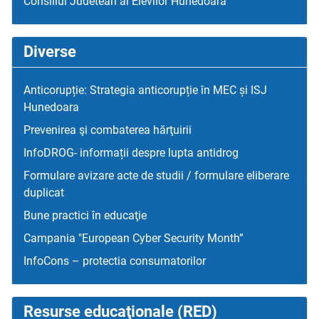
Consiliul Judetean al Elevilor Hunedoara
Diverse
Anticorupție: Strategia anticorupție în MEC și ISJ
Hunedoara
Prevenirea şi combaterea hărţuirii
InfoDROG- informații despre lupta antidrog
Formulare avizare acte de studii / formulare eliberare
duplicat
Bune practici în educaţie
Campania "European Cyber Security Month”
InfoCons – protectia consumatorilor
Resurse educaţionale (RED)