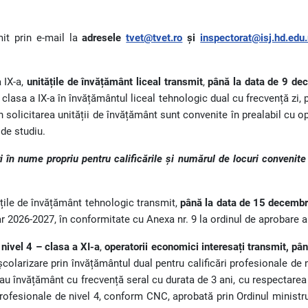
mit prin e-mail la
adresele
tvet@tvet.ro
și
inspectorat@isj.hd.edu.
 IX-a,
unitățile de învățământ liceal transmit
,
până la data de 9 de
 clasa a IX-a în învățământul liceal tehnologic dual cu frecvență zi
in solicitarea unității de învățământ sunt convenite în prealabil cu o
de studiu.
 în nume propriu pentru calificările și numărul de locuri convenite
ățile de învățământ tehnologic transmit,
până la data de 15 decemb
ar 2026-2027, în conformitate cu Anexa nr. 9 la ordinul de aprobare 
 nivel 4 – clasa a XI-a
,
operatorii economici interesați transmit, p
colarizare prin învățământul dual pentru calificări profesionale de n
 sau învățământ cu frecvență seral cu durata de 3 ani, cu respectarea
 profesionale de nivel 4, conform CNC, aprobată prin Ordinul ministr