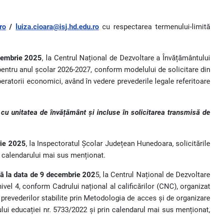
ro
/
luiza.cioara@isj.hd.edu.ro
cu respectarea termenului-limită
cembrie 2025
, la Centrul Național de Dezvoltare a Învățământului
, pentru anul școlar 2026-2027, conform modelului de solicitare din
peratorii economici, având în vedere prevederile legale referitoare
 cu unitatea de învățământ și incluse în solicitarea transmisă de
rie 2025
, la Inspectoratul Școlar Județean Hunedoara, solicitările
a calendarului mai sus menționat.
ână la data de 9 decembrie 202
5, la Centrul Național de Dezvoltare
ivel 4, conform Cadrului național al calificărilor (CNC), organizat
 prevederilor stabilite prin Metodologia de acces și de organizare
ului educației nr. 5733/2022 și prin calendarul mai sus menționat,