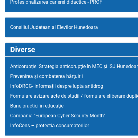
Profesionalizarea carierei didactice - PROF
Consiliul Judetean al Elevilor Hunedoara
Diverse
Anticorupție: Strategia anticorupție în MEC și ISJ Hunedoa
Prevenirea şi combaterea hărţuirii
InfoDROG- informații despre lupta antidrog
Formulare avizare acte de studii / formulare eliberare dupli
Bune practici în educaţie
Campania "European Cyber Security Month”
InfoCons – protectia consumatorilor