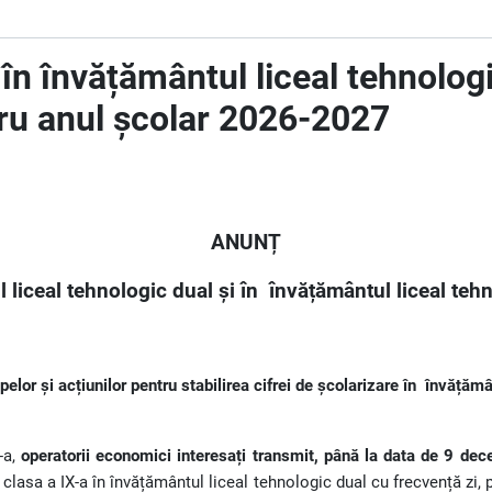
e în învățământul liceal tehnolog
ntru anul școlar 2026-2027
ANUNȚ
l liceal tehnologic dual și în
învățământul liceal teh
elor și acțiunilor pentru stabilirea cifrei de școlarizare în
învățămân
-a,
operatorii economici interesați transmit,
până la data de 9 dec
 clasa a IX-a în învățământul liceal tehnologic dual cu frecvență zi