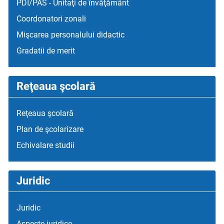
PDI/PAS - Unitaţi de învăţământ
Coordonatori zonali
Mişcarea personalului didactic
Gradatii de merit
Reţeaua şcolară
Reţeaua şcolară
Plan de şcolarizare
Echivalare studii
Juridic
Juridic
Aspecte juridice