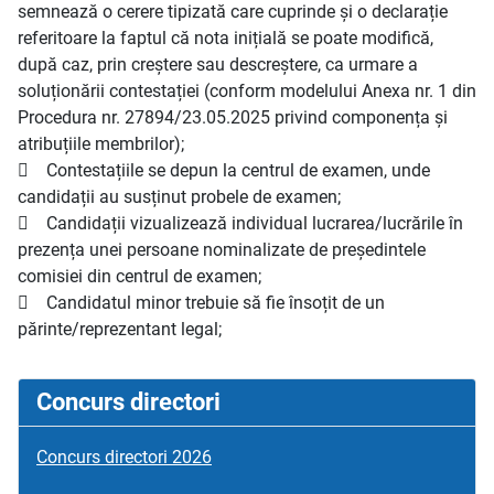
semnează o cerere tipizată care cuprinde și o declarație
referitoare la faptul că nota inițială se poate modifică,
după caz, prin creștere sau descreștere, ca urmare a
soluționării contestației (conform modelului Anexa nr. 1 din
Procedura nr. 27894/23.05.2025 privind componența și
atribuțiile membrilor);
 Contestațiile se depun la centrul de examen, unde
candidații au susținut probele de examen;
 Candidații vizualizează individual lucrarea/lucrările în
prezența unei persoane nominalizate de președintele
comisiei din centrul de examen;
 Candidatul minor trebuie să fie însoțit de un
părinte/reprezentant legal;
Concurs directori
Concurs directori 2026