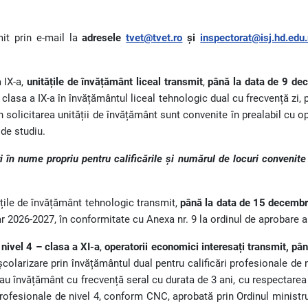
mit prin e-mail la
adresele
tvet@tvet.ro
și
inspectorat@isj.hd.edu.
 IX-a,
unitățile de învățământ liceal transmit
,
până la data de 9 de
 clasa a IX-a în învățământul liceal tehnologic dual cu frecvență zi
in solicitarea unității de învățământ sunt convenite în prealabil cu o
de studiu.
 în nume propriu pentru calificările și numărul de locuri convenite
ățile de învățământ tehnologic transmit,
până la data de 15 decemb
ar 2026-2027, în conformitate cu Anexa nr. 9 la ordinul de aprobare 
 nivel 4 – clasa a XI-a
,
operatorii economici interesați transmit, p
colarizare prin învățământul dual pentru calificări profesionale de n
 sau învățământ cu frecvență seral cu durata de 3 ani, cu respectarea
 profesionale de nivel 4, conform CNC, aprobată prin Ordinul ministr