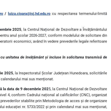
ro
/
luiza.cioara@isj.hd.edu.ro
cu respectarea termenului-limită
cembrie 2025
, la Centrul Național de Dezvoltare a Învățământului
, pentru anul școlar 2026-2027, conform modelului de solicitare din
peratorii economici, având în vedere prevederile legale referitoare
 cu unitatea de învățământ și incluse în solicitarea transmisă de
rie 2025
, la Inspectoratul Școlar Județean Hunedoara, solicitările
a calendarului mai sus menționat.
ână la data de 9 decembrie 202
5, la Centrul Național de Dezvoltare
ivel 4, conform Cadrului național al calificărilor (CNC), organizat
 prevederilor stabilite prin Metodologia de acces și de organizare
ului educației nr. 5733/2022 și prin calendarul mai sus menționat,