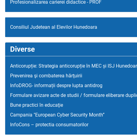
Profesionalizarea carierei didactice - PROF
Consiliul Judetean al Elevilor Hunedoara
Diverse
Anticorupție: Strategia anticorupție în MEC și ISJ Hunedoa
Prevenirea şi combaterea hărţuirii
InfoDROG- informații despre lupta antidrog
Formulare avizare acte de studii / formulare eliberare dupli
Bune practici în educaţie
Campania "European Cyber Security Month”
InfoCons – protectia consumatorilor