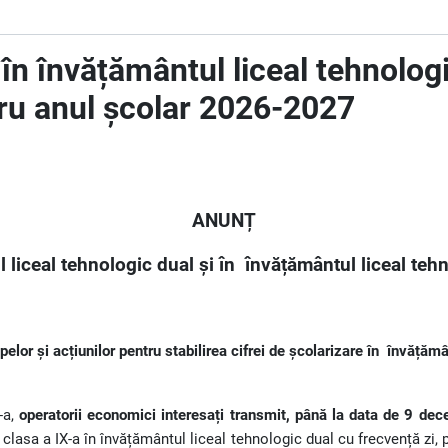
e în învățământul liceal tehnolog
ntru anul școlar 2026-2027
ANUNȚ
l liceal tehnologic dual și în
învățământul liceal teh
elor și acțiunilor pentru stabilirea cifrei de școlarizare în
învățămân
-a,
operatorii economici interesați transmit,
până la data de 9 dec
 clasa a IX-a în învățământul liceal tehnologic dual cu frecvență zi