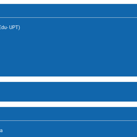
(Edu- UPT)
ra