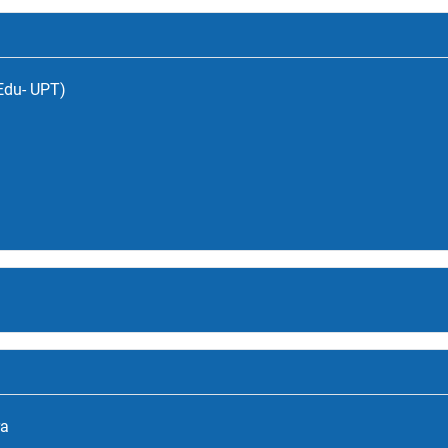
(Edu- UPT)
ra