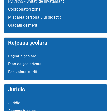
PDI/PAS - Unitaţi de învăţământ
Coordonatori zonali
Mişcarea personalului didactic
Gradatii de merit
Reţeaua şcolară
Reţeaua şcolară
Plan de şcolarizare
Echivalare studii
Juridic
Juridic
Aspecte juridice