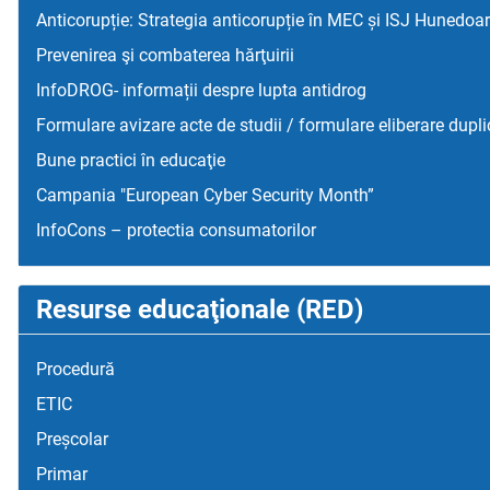
Anticorupție: Strategia anticorupție în MEC și ISJ Hunedoa
Prevenirea şi combaterea hărţuirii
InfoDROG- informații despre lupta antidrog
Formulare avizare acte de studii / formulare eliberare dupli
Bune practici în educaţie
Campania "European Cyber Security Month”
InfoCons – protectia consumatorilor
Resurse educaţionale (RED)
Procedură
ETIC
Preșcolar
Primar