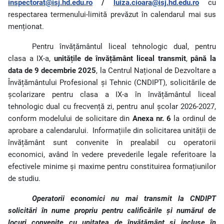
inspectorat@isj.hd.edu.ro
/
luiza.cioara@isj.hd.edu.ro
cu
respectarea termenului-limită prevăzut în calendarul mai sus
menționat.
Pentru învățământul liceal tehnologic dual, pentru
clasa a IX-a,
unitățile de învățământ liceal transmit
,
până la
data de 9 decembrie 2025
, la Centrul Național de Dezvoltare a
Învățământului Profesional și Tehnic (CNDIPT), solicitările de
școlarizare pentru clasa a IX-a în învățământul liceal
tehnologic dual cu frecvență zi, pentru anul școlar 2026-2027,
conform modelului de solicitare din
Anexa nr. 6
la ordinul de
aprobare a calendarului.
Informațiile din solicitarea unității de
învățământ sunt convenite în prealabil cu operatorii
economici, având în vedere prevederile legale referitoare la
efectivele minime și maxime pentru constituirea formațiunilor
de studiu.
Operatorii economici nu mai transmit la CNDIPT
solicitări în nume propriu pentru calificările și numărul de
locuri convenite cu unitatea de învățământ și incluse în