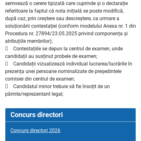
semnează o cerere tipizată care cuprinde și o declarație
referitoare la faptul că nota inițială se poate modifică,
după caz, prin creștere sau descreștere, ca urmare a
soluționării contestației (conform modelului Anexa nr. 1 din
Procedura nr. 27894/23.05.2025 privind componența și
atribuțiile membrilor);
 Contestațiile se depun la centrul de examen, unde
candidații au susținut probele de examen;
 Candidații vizualizează individual lucrarea/lucrările în
prezența unei persoane nominalizate de președintele
comisiei din centrul de examen;
 Candidatul minor trebuie să fie însoțit de un
părinte/reprezentant legal;
Concurs directori
Concurs directori 2026