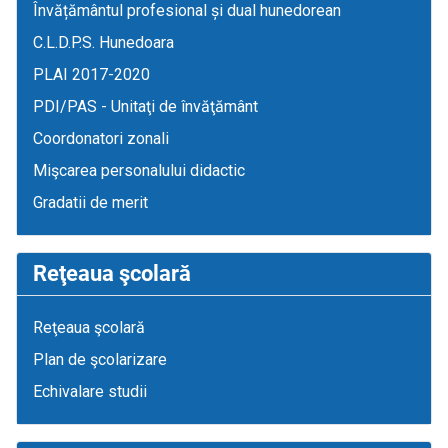
Învățământul profesional și dual hunedorean
C.L.D.P.S. Hunedoara
PLAI 2017-2020
PDI/PAS - Unitaţi de învăţământ
Coordonatori zonali
Mişcarea personalului didactic
Gradatii de merit
Reţeaua şcolară
Reţeaua şcolară
Plan de şcolarizare
Echivalare studii