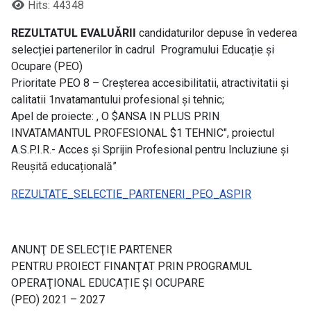
Hits: 44348
REZULTATUL EVALUĂRII
candidaturilor depuse în vederea
selecției partenerilor în cadrul Programului Educație și
Ocupare (PEO)
Prioritate PEO 8 – Creșterea accesibilitatii, atractivitatii și
calitatii 1nvatamantului profesional și tehnic;
Apel de proiecte: , O $ANSA IN PLUS PRIN
INVATAMANTUL PROFESIONAL $1 TEHNIC", proiectul
A.S.P.I.R.- Acces și Sprijin Profesional pentru Incluziune și
Reușită educațională”
REZULTATE_SELECTIE_PARTENERI_PEO_ASPIR
ANUNŢ DE SELECŢIE PARTENER
PENTRU PROIECT FINANŢAT PRIN PROGRAMUL
OPERAŢIONAL EDUCAȚIE ȘI OCUPARE
(PEO) 2021 – 2027