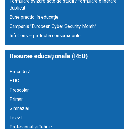
Formulare avizare acte de studii / formulare eliberare
duplicat
Bune practici în educaţie
Campania "European Cyber Security Month”
InfoCons – protectia consumatorilor
Resurse educaţionale (RED)
Procedură
ETIC
Preșcolar
Primar
Gimnazial
Liceal
Profesional și Tehnic