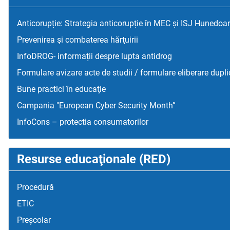
Anticorupție: Strategia anticorupție în MEC și ISJ Hunedoa
Prevenirea şi combaterea hărţuirii
InfoDROG- informații despre lupta antidrog
Formulare avizare acte de studii / formulare eliberare dupli
Bune practici în educaţie
Campania "European Cyber Security Month”
InfoCons – protectia consumatorilor
Resurse educaţionale (RED)
Procedură
ETIC
Preșcolar