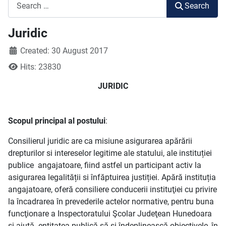
Search
Search
Juridic
Created: 30 August 2017
Hits: 23830
JURIDIC
Scopul principal al postului
:
Consilierul juridic are ca misiune asigurarea apărării
drepturilor si intereselor legitime ale statului, ale instituției
publice angajatoare, fiind astfel un participant activ la
asigurarea legalității si înfăptuirea justiției. Apără instituția
angajatoare, oferă consiliere conducerii instituţiei cu privire
la încadrarea în prevederile actelor normative, pentru buna
funcţionare a Inspectoratului Şcolar Judeţean Hunedoara
şi ajută entitatea publică să-şi îndeplinească obiectivele, în