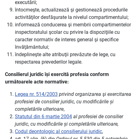
executării;
întocmeşte, actualizează şi gestionează procedurile
activităţilor desfăşurate la nivelul compartimentului;
informează conducerea şi membrii compartimentelor
inspectoratului şcolar cu privire la dispoziţiile cu
caracter normativ de interes general şi specifice
învăţământului;
îndeplineşte alte atribuţii prevăzute de lege, cu
respectarea prevederilor legale.
Consilierul juridic își exercită profesia conform
următoarele acte normative:
Legea nr. 514/2003
privind organizarea şi exercitarea
profesiei de consilier juridic, cu modificările și
completările ulterioare
,
Statutul din 6 martie 2004
al profesiei de consilier
juridic,
cu modificările și completările ulterioare,
Codul deontologic al consilierului juridic
,
art. 17 alin. (6) din
Ordinul nr. 5.530 din 5 octombrie