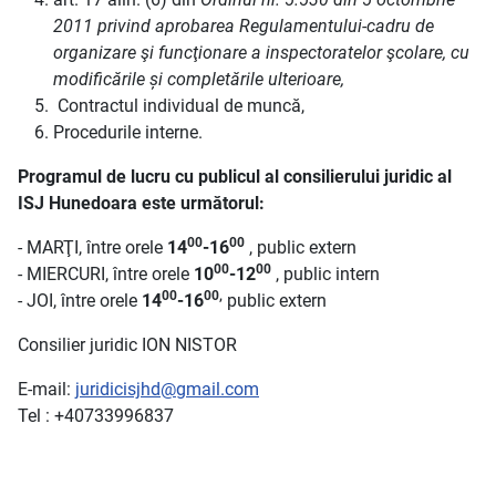
2011 privind aprobarea Regulamentului-cadru de
organizare şi funcţionare a inspectoratelor şcolare, cu
modificările și completările ulterioare,
Contractul individual de muncă,
Procedurile interne.
Programul de lucru cu publicul al consilierului juridic al
ISJ Hunedoara este următorul:
00
00
- MARŢI, între orele
14
-16
, public extern
00
00
- MIERCURI, între orele
10
-12
, public intern
00
00,
- JOI, între orele
14
-16
public extern
Consilier juridic ION NISTOR
E-mail:
juridicisjhd@gmail.com
Tel : +40733996837