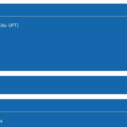
(Edu- UPT)
ra