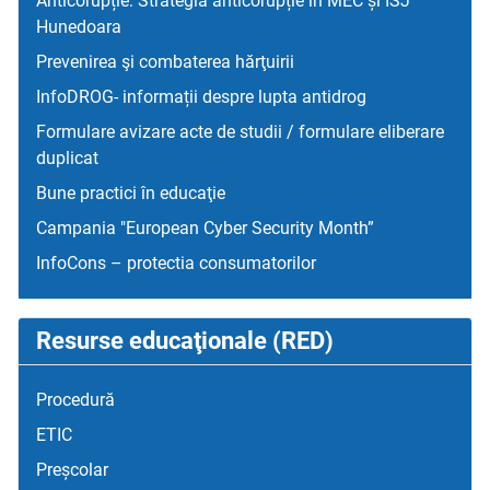
Anticorupție: Strategia anticorupție în MEC și ISJ
Hunedoara
Prevenirea şi combaterea hărţuirii
InfoDROG- informații despre lupta antidrog
Formulare avizare acte de studii / formulare eliberare
duplicat
Bune practici în educaţie
Campania "European Cyber Security Month”
InfoCons – protectia consumatorilor
Resurse educaţionale (RED)
Procedură
ETIC
Preșcolar