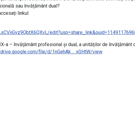
fesională sau învățământ dual?
ccesați linkul:
HLsCViiGyz9QbtX6QXvL/edit?usp=share_link&ouid=114911769
-a – învăţământ profesional și dual, a unităţilor de învăţământ di
/drive.google.com/file/
d/1nGehAk ... xGHtW/view