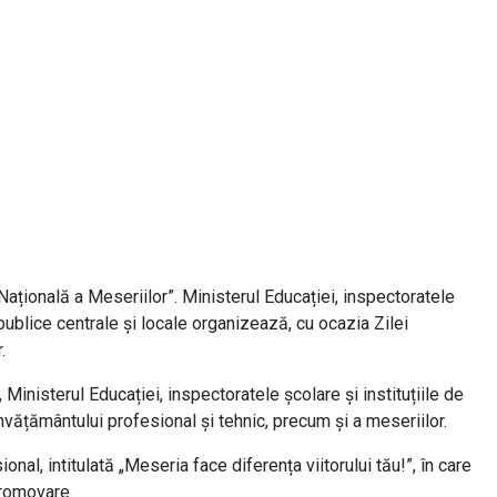
ațională a Meseriilor”. Ministerul Educației, inspectoratele
 publice centrale și locale organizează, cu ocazia Zilei
.
Ministerul Educației, inspectoratele școlare și instituțiile de
vățământului profesional și tehnic, precum și a meseriilor.
l, intitulată „Meseria face diferența viitorului tău!”, în care
promovare.