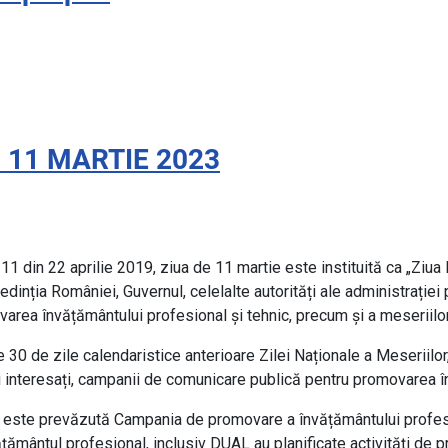
 11 MARTIE 2023
din 22 aprilie 2019, ziua de 11 martie este instituită ca „Ziua N
edinția României, Guvernul, celelalte autorități ale administrației
area învățământului profesional și tehnic, precum și a meseriilor
 30 de zile calendaristice anterioare Zilei Naționale a Meseriilor, 
 interesați, campanii de comunicare publică pentru promovarea în
 este prevăzută Campania de promovare a învățământului profesiona
țământul profesional, inclusiv DUAL au planificate activități de 