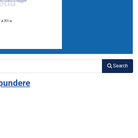
Search
spundere