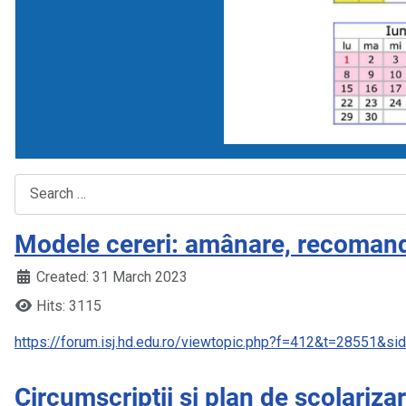
Search
Modele cereri: amânare, recomanda
Created: 31 March 2023
Hits: 3115
https://forum.isj.hd.edu.ro/viewtopic.php?f=412&t=28551
Circumscripții și plan de școlariza