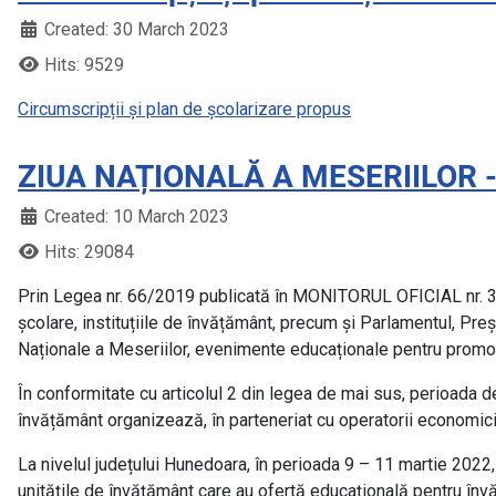
Created: 30 March 2023
Hits: 9529
Circumscripții și plan de școlarizare propus
ZIUA NAȚIONALĂ A MESERIILOR -
Created: 10 March 2023
Hits: 29084
Prin Legea nr. 66/2019 publicată în MONITORUL OFICIAL nr. 311 
școlare, instituțiile de învățământ, precum și Parlamentul, Preș
Naționale a Meseriilor, evenimente educaționale pentru promov
În conformitate cu articolul 2 din legea de mai sus, perioada de
învățământ organizează, în parteneriat cu operatorii economici
La nivelul județului Hunedoara, în perioada 9 – 11 martie 2022,
unitățile de învățământ care au ofertă educațională pentru învă