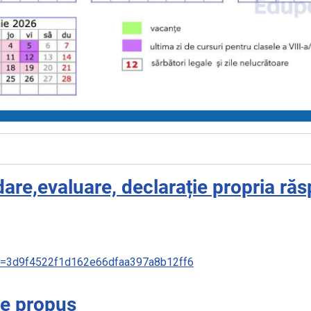
re,evaluare, declarație propria ră
&sid=3d9f4522f1d162e66dfaa397a8b12ff6
re propus