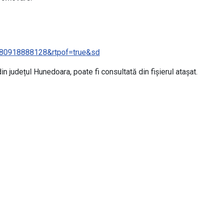
680918888128&rtpof=true&sd
n județul Hunedoara, poate fi consultată din fișierul atașat.