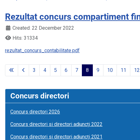
Rezultat concurs compartiment fi
Created: 22 December 2022
Hits: 31334
rezultat_concurs_contabilitate.pdf
3
4
5
6
7
8
9
10
11
12
Concurs directori
Concurs directori 2026
Concurs directori si directori adjuncți 2022
Concurs directori si directori adjuncți 2021