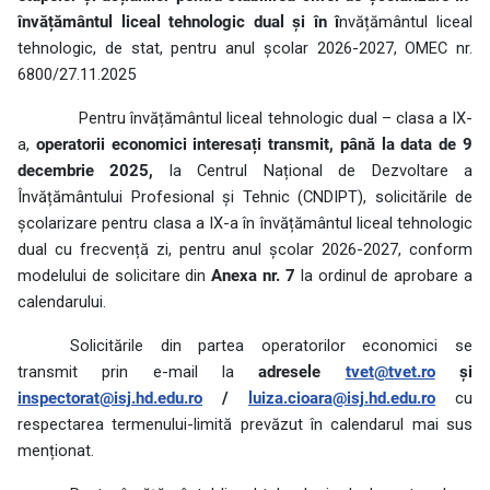
învățământul liceal tehnologic dual și în î
nvățământul liceal
tehnologic, de stat, pentru anul școlar 2026-2027, OMEC nr.
6800/27.11.2025
Pentru învățământul liceal tehnologic dual – clasa a IX-
a,
operatorii economici interesați transmit,
până la data de 9
decembrie 2025,
la Centrul Național de Dezvoltare a
Învățământului Profesional și Tehnic (CNDIPT), solicitările de
școlarizare pentru clasa a IX-a în învățământul liceal tehnologic
dual cu frecvență zi, pentru anul școlar 2026-2027, conform
modelului de solicitare din
Anexa nr. 7
la ordinul de aprobare a
calendarului.
Solicitările din partea operatorilor economici se
transmit prin e-mail la
adresele
tvet@tvet.ro
și
inspectorat@isj.hd.edu.ro
/
luiza.cioara@isj.hd.edu.ro
cu
respectarea termenului-limită prevăzut în calendarul mai sus
menționat.