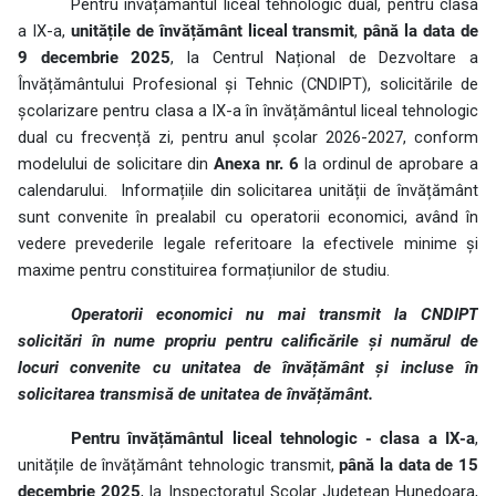
Pentru învățământul liceal tehnologic dual, pentru clasa
a IX-a,
unitățile de învățământ liceal transmit
,
până la data de
9 decembrie 2025
, la Centrul Național de Dezvoltare a
Învățământului Profesional și Tehnic (CNDIPT), solicitările de
școlarizare pentru clasa a IX-a în învățământul liceal tehnologic
dual cu frecvență zi, pentru anul școlar 2026-2027, conform
modelului de solicitare din
Anexa nr. 6
la ordinul de aprobare a
calendarului.
Informațiile din solicitarea unității de învățământ
sunt convenite în prealabil cu operatorii economici, având în
vedere prevederile legale referitoare la efectivele minime și
maxime pentru constituirea formațiunilor de studiu.
Operatorii economici nu mai transmit la CNDIPT
solicitări în nume propriu pentru calificările și numărul de
locuri convenite cu unitatea de învățământ și incluse în
solicitarea transmisă de unitatea de învățământ.
Pentru învățământul liceal tehnologic - clasa a IX-a
,
unitățile de învățământ tehnologic transmit,
până la data de 15
decembrie 2025
, la Inspectoratul Școlar Județean Hunedoara,